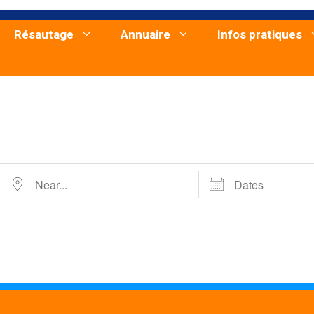
Résautage
Annuaire
Infos pratiques
Near...
Dates