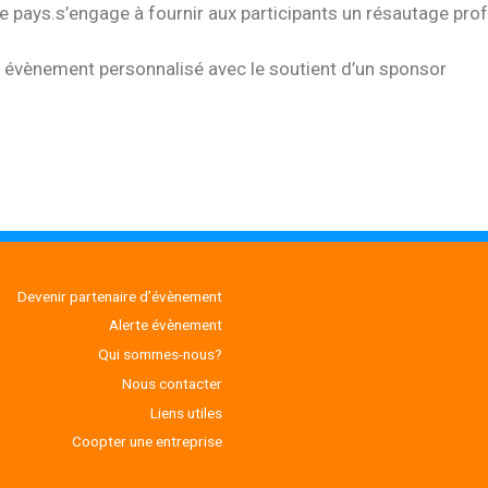
ays.s’engage à fournir aux participants un résautage profe
n évènement personnalisé avec le soutient d’un sponsor
Devenir partenaire d’évènement
Alerte évènement
Qui sommes-nous?
Nous contacter
Liens utiles
Coopter une entreprise